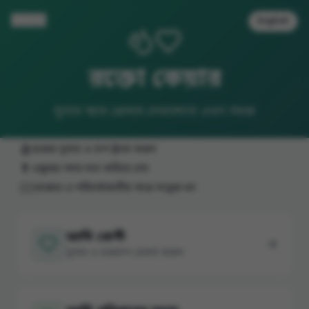
সাইন ইন
English
রক্তো কেয়ার
সুগার আর প্রেসার দেখাশোনা এখন সহজ
🩸
রক্তের সুগার ও চাপ ট্র্যাক করুন
💊
ওষুধের সময় মনে করিয়ে দেয়
👨‍⚕️
ডাক্তার ও পরিচর্যাকারীর সাথে সংযুক্ত হন
আমি রোগী
সুগার ও রক্তচাপ রেকর্ড করুন